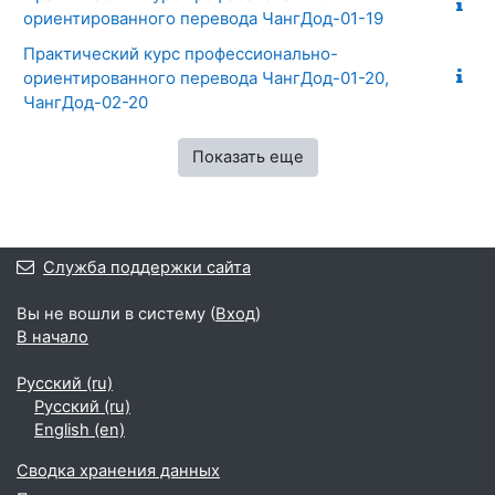
ориентированного перевода ЧангДод-01-19
Практический курс профессионально-
ориентированного перевода ЧангДод-01-20,
ЧангДод-02-20
Показать еще
Служба поддержки сайта
Вы не вошли в систему (
Вход
)
В начало
Русский ‎(ru)‎
Русский ‎(ru)‎
English ‎(en)‎
Сводка хранения данных