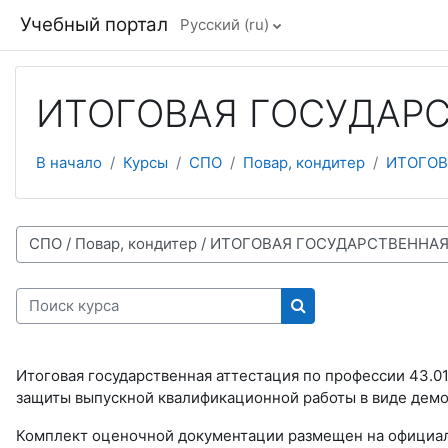
Перейти к основному содержанию
Учебный портал
Русский ‎(ru)‎
ИТОГОВАЯ ГОСУДАРС
В начало
Курсы
СПО
Повар, кондитер
ИТОГОВ
рии курсов
Поиск курса
Поиск курса
Итоговая государственная аттестация по профессии 43.01
защиты выпускной квалификационной работы в виде дем
Комплект оценочной документации размещен на офици