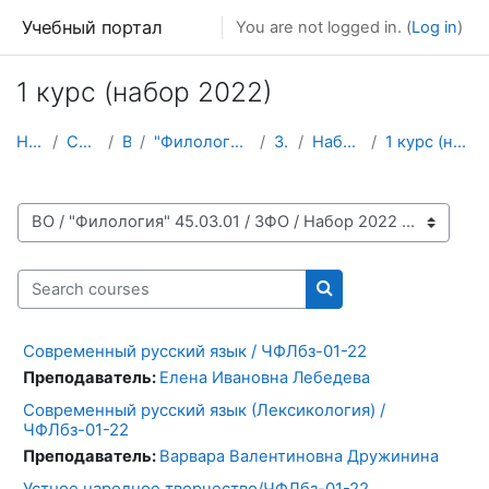
Skip to main content
Учебный портал
You are not logged in. (
Log in
)
1 курс (набор 2022)
Home
Courses
ВО
"Филология" 45.03.01
ЗФО
Набор 2022
1 курс (набор 2022)
Course categories
Search courses
Search courses
Современный русский язык / ЧФЛбз-01-22
Преподаватель:
Елена Ивановна Лебедева
Современный русский язык (Лексикология) /
ЧФЛбз-01-22
Преподаватель:
Варвара Валентиновна Дружинина
Устное народное творчество/ЧФЛбз-01-22