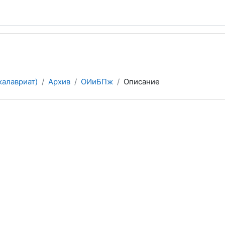
калавриат)
Архив
ОИиБПж
Описание