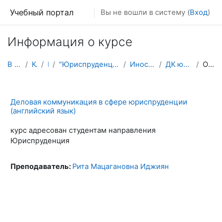
Перейти к основному содержанию
Учебный портал
Вы не вошли в систему (
Вход
)
Информация о курсе
В начало
Курсы
ВО
"Юриспруденция" 40.03.01 (бакалавриат)
Иностранный язык
ДК юр англ Иджиян
Описание
Деловая коммуникация в сфере юриспруденции
(английский язык)
курс адресован студентам направления
Юриспруденция
Преподаватель:
Рита Мацагановна Иджиян