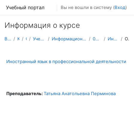
Перейти к основному содержанию
Учебный портал
Вы не вошли в систему (
Вход
)
Информация о курсе
В начало
Курсы
СПО
Учебный корпус №5
Информационные системы и программирование
09.02.07 2 курс
Иностр.яз. 2 курс
Описание
Иностранный язык в профессиональной деятельности
Преподаватель:
Татьяна Анатольевна Перминова