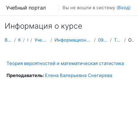
Перейти к основному содержанию
Учебный портал
Вы не вошли в систему (
Вход
)
Информация о курсе
В начало
Курсы
СПО
Учебный корпус №5
Информационные системы и программирование
09.02.07 3 курс
ТВМС-УК№5
Описание
Теория вероятностей и математическая статистика
Преподаватель:
Елена Валерьевна Снегирева