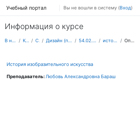
Перейти к основному содержанию
Учебный портал
Вы не вошли в систему (
Вход
)
Информация о курсе
В начало
Курсы
СПО
Дизайн (по отраслям)
54.02.01 2 курс
история ИЗО
Описание
История изобразительного искусства
Преподаватель:
Любовь Александровна Бараш