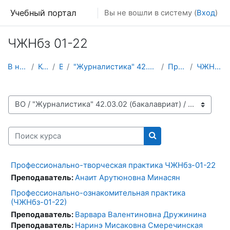
Перейти к основному содержанию
Учебный портал
Вы не вошли в систему (
Вход
)
ЧЖНбз 01-22
В начало
Курсы
ВО
"Журналистика" 42.03.02 (бакалавриат)
Практики
ЧЖНбз 01-22
Категории курсов
Поиск курса
Поиск курса
Профессионально-творческая практика ЧЖНбз-01-22
Преподаватель:
Анаит Арутюновна Минасян
Профессионально-ознакомительная практика
(ЧЖНбз-01-22)
Преподаватель:
Варвара Валентиновна Дружинина
Преподаватель:
Наринэ Мисаковна Смеречинская